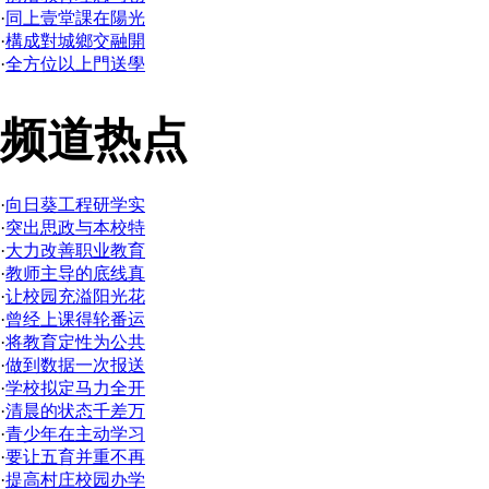
·
同上壹堂課在陽光
·
構成對城鄉交融開
·
全方位以上門送學
频道热点
·
向日葵工程研学实
·
突出思政与本校特
·
大力改善职业教育
·
教师主导的底线真
·
让校园充溢阳光花
·
曾经上课得轮番运
·
将教育定性为公共
·
做到数据一次报送
·
学校拟定马力全开
·
清晨的状态千差万
·
青少年在主动学习
·
要让五育并重不再
·
提高村庄校园办学