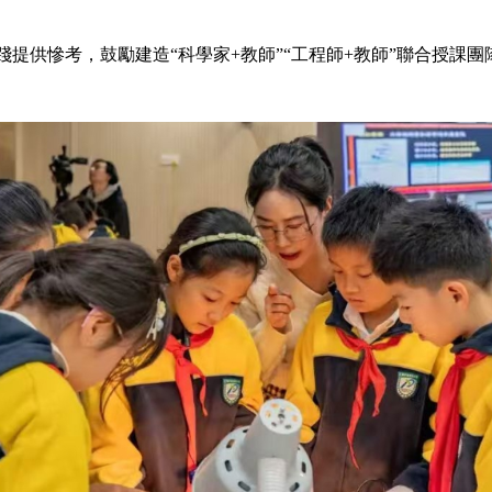
供慘考，鼓勵建造“科學家+教師”“工程師+教師”聯合授課團