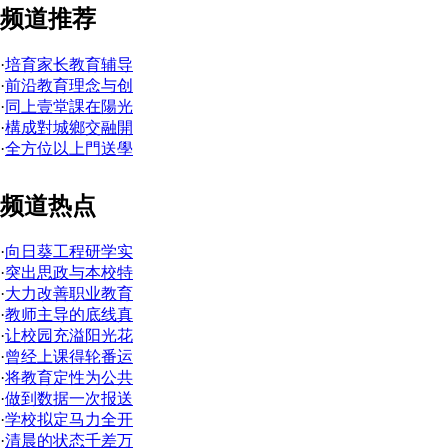
频道推荐
·
培育家长教育辅导
·
前沿教育理念与创
·
同上壹堂課在陽光
·
構成對城鄉交融開
·
全方位以上門送學
频道热点
·
向日葵工程研学实
·
突出思政与本校特
·
大力改善职业教育
·
教师主导的底线真
·
让校园充溢阳光花
·
曾经上课得轮番运
·
将教育定性为公共
·
做到数据一次报送
·
学校拟定马力全开
·
清晨的状态千差万