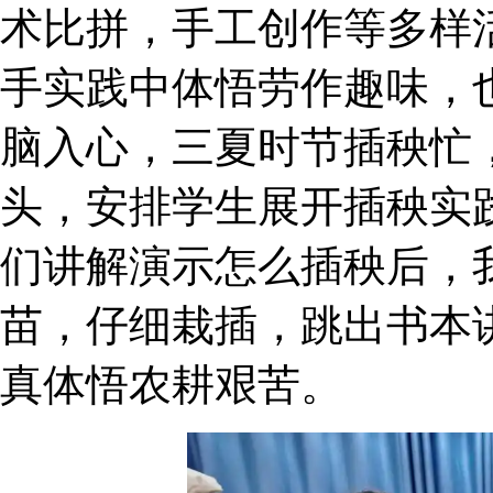
术比拼，手工创作等
手实践中体悟劳作趣味，
脑入心，三夏时节插秧忙
头，安排学生展开插
们讲解演示怎么插秧后，
苗，仔细栽插，跳出书本
真体悟农耕艰苦。