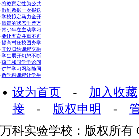
·
将教育定性为公共
·
做到数据一次报送
·
学校拟定马力全开
·
清晨的状态千差万
·
青少年在主动学习
·
要让五育并重不再
·
提高村庄校园办学
·
开设归纳课程交融
·
学生展开幻想不断
·
孩子和同学争论问
·
讲堂学习网络随同
·
数学科课程让学生
设为首页
-
加入收藏
接
-
版权申明
-
万科实验学校：版权所有 Copyr