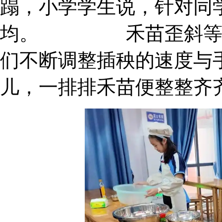
蹋，小学学生说，针对同
均。 禾苗歪斜等问
们不断调整插秧的速度与
儿，一排排禾苗便整整