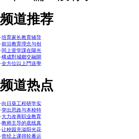
频道推荐
·
培育家长教育辅导
·
前沿教育理念与创
·
同上壹堂課在陽光
·
構成對城鄉交融開
·
全方位以上門送學
频道热点
·
向日葵工程研学实
·
突出思政与本校特
·
大力改善职业教育
·
教师主导的底线真
·
让校园充溢阳光花
·
曾经上课得轮番运