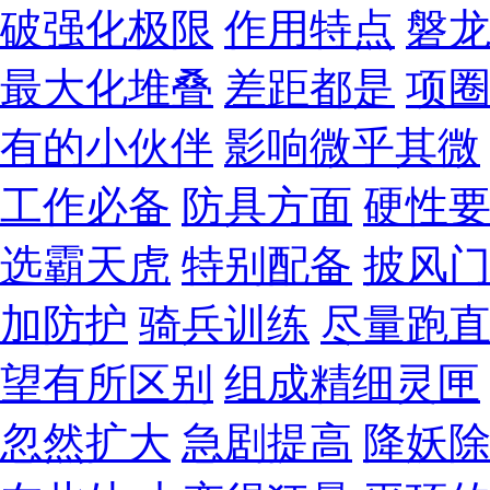
破强化极限
作用特点
磐
最大化堆叠
差距都是
项
有的小伙伴
影响微乎其微
工作必备
防具方面
硬性
选霸天虎
特别配备
披风
加防护
骑兵训练
尽量跑
望有所区别
组成精细灵匣
忽然扩大
急剧提高
降妖