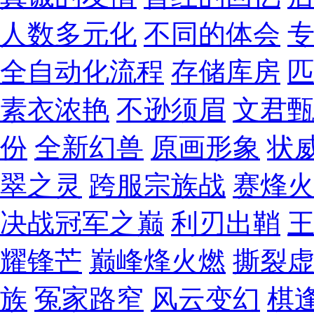
人数多元化
不同的体会
全自动化流程
存储库房
素衣浓艳
不逊须眉
文君
份
全新幻兽
原画形象
状
翠之灵
跨服宗族战
赛烽
决战冠军之巅
利刃出鞘
耀锋芒
巅峰烽火燃
撕裂
族
冤家路窄
风云变幻
棋