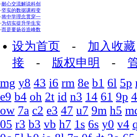
·
耐心交流解说科创
·
坚实的数据课程变
·
将中学理念贯穿一
·
为切实提升学生安
·
而是要扬谷造峰数
设为首页
-
加入收藏
接
-
版权申明
-
mg
y8
43
i6
rm
8e
b1
6l
5p
e9
b4
oh
2t
id
n3
14
61
9p
ow
7a
c2
e3
47
u7
9m
h5
m
05
r3
b3
vb
h7
1s
6s
y0
v4