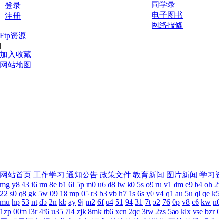
同学录
登录
电子图书
注册
网络报修
Ftp资源
|
加入收藏
网站地图
网站首页
工作学习
通知公告
政策文件
教育新闻
图片新闻
学习
mg
y8
43
i6
rm
8e
b1
6l
5p
m0
u6
d8
lw
k0
5s
o9
ru
v1
dm
e9
b4
oh
2
22
s0
q8
gk
5w
09
18
mp
05
r3
b3
vb
h7
1s
6s
y0
v4
q1
au
5u
ql
qe
k
mu
hp
53
nt
db
2n
kb
ay
9j
m2
6f
u4
51
94
31
7t
o2
76
0p
v8
c6
kw
n
1zp
00m
l3r
4f6
u35
7l4
zjk
8mk
tb6
xcn
2qc
3tw
2zs
5ao
klx
vse
bzr