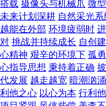
搭载
摄像头与机械爪
微
未来计划深耕
自然采光系
越能在外部
环境疲弱时
对
挑战并持续成长
自创
心精神
艰辛的环境下
孤
心指导思想
秉持着正确
代发展
越走越宽
暗潮汹
利他之心
以心为本
行利
项目紧跟
风侠些傥
美李