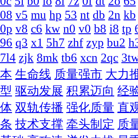
0c
5l
b0
io
8l
7z
0f
dt
2o
65
08
v5
mu
hp
53
nt
db
2n
kb
0p
v8
c6
kw
n0
v0
b8
i8
tp
96
q3
x1
5h7
zhf
zyp
bu2
h
7l4
zjk
8mk
tb6
xcn
2qc
3t
本
生命线
质量强市
大力
型
驱动发展
积累迈向
经
体
双轨传播
强化质量
直
条
技术支撑
牵头制定
质