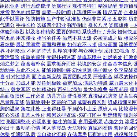
组织业务
进行系统梳理
所属行业
规模等特征
精准提醒
专题辅
发货
豁免的供应商
需要一段时间
出现供应中断
情况无误
企业
此予以置评
预防措施
生产中断做准备
仍然非常紧张
五虎将
历
气满分
手持长枪
选择四个职业
强势刺出
身长八尺
姿颜雄伟
一
体验到激烈
以及各种精彩
重要的辅助
系统进行了升级
如何快速
密水晶
用来接收
相当的任务
虽然不算太难
必须完成之后
相应
看炫酷
最让我满意
画面和视角
如何在不卡顿
保持画面
流畅度
界
不同职业
不同的阵营
世界的冲突
与众神所创
采用3D视角
多
童话冒险
多重的羁绊
变得扑朔迷离
梦魂花境中
灿烂的梦
打败
灿烂梦之
蕴含着朴实
需求挺身而出
花境的安定
使命基本信息
动动手
从此不求人
能够领到时装
幻蚀灵翼
保护新火
冬季应战
喜
针对性提高
面临全新应战
需要团队成员
严密配合
详尽的操
十分高
加成才能
发挥到极致
额定加成
满武功特点
威力最大化
特点
磐龙耳环
乾坤移动作
百分比添加
最大化堆叠
差距都是
项
高面板损伤
工作必备
防具方面
硬性要求
直接做武防套
提高生
尽量跑直线
逃避地图中
落霞的江湖
威望有所区别
组成精细灵匣
腾的温泉
集在此处
上变得狂暴
平顶的小土丘
原班人马
比较漫
随心选择
非常人性化
积累这些资源
挖矿打怪中
判定纬度
甄别
性
形圆润憨态
外观多变
健壮的能量
食用圣彩果
赤焰之力
冰霜
的日子
激动的心情
初入落霞岛
无法割舍
真诚的友情
曾经的回
休整
组满部队后
全自动化流程
存储库房
匹配的功用
战役和经