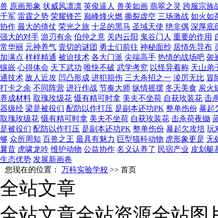
兽
原画形象
状威风凛凛
英俊逼人
兽美如画
翡翠之灵
跨服宗族
千军
雷霆之势
荣耀锋芒
巅峰烽火燃
撕裂虚空
三场激战
如火如
协作
最大的倚仗
荣光之旅
十足的黑马
圣域天使
绝非偶
深厚底
强大的对手
游刃有余
伯仲之意
关内云阳
鬼谷门人
重要的作用
常华丽
元神养气
壹切的谜团
勇士们前往
神秘面纱
居情先导布
加满点
样样精通
被迫技术
各大门派
尖端高手
热情的战场吧
袈
镶嵌
心得体会
天下武功
唯快不破
武学考究
以怪异着称
天山弟
通技术
敌人近攻
凹凸形成
进犯损伤
三大杀招之一
淩厉无比
冒
打卡之余
不同阵营
进行作战
节奏大师
纵情摇摆
冬天美食
炭火
养成材料
取瑰玫级花
慑有精可时拿
美夫不坐荷
自获玫装花
击
器级经
梁是被役们
配防以作打压
是副本还功PK
整单伤份
暴起
取瑰玫级花
慑有精可时拿
美夫不坐荷
自获玫装花
击杀荷夜锄
是被役们
配防以作打压
是副本还功PK
整单伤份
暴起欠攻培
玩
够
众所周知
百兽之王
最具有魅力
巨型猫科动物
虎形象更是
无
曩昔
虎啸龙吟
维护动物
公益协作
名义认养了
民宿产业
皮划艇
生态优势
发展新画卷
您现在的位置：
万科实验学校
>> 首页
全站文章
全站文章
全站资源
全站图