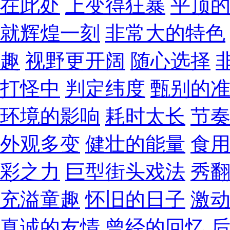
在此处
上变得狂暴
平顶
就辉煌一刻
非常大的特色
趣
视野更开阔
随心选择
打怪中
判定纬度
甄别的
环境的影响
耗时太长
节
外观多变
健壮的能量
食
彩之力
巨型街头戏法
秀
充溢童趣
怀旧的日子
激
真诚的友情
曾经的回忆