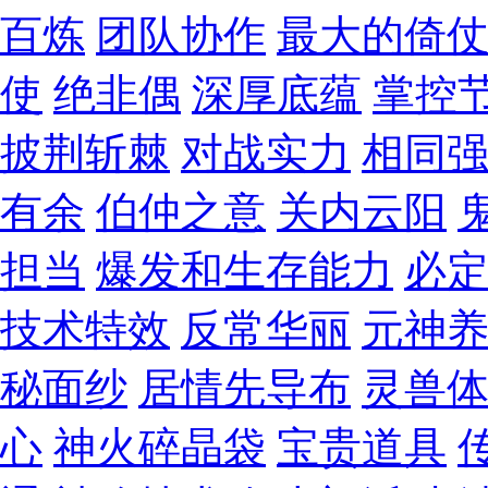
百炼
团队协作
最大的倚
使
绝非偶
深厚底蕴
掌控
披荆斩棘
对战实力
相同
有余
伯仲之意
关内云阳
担当
爆发和生存能力
必
技术特效
反常华丽
元神
秘面纱
居情先导布
灵兽
心
神火碎晶袋
宝贵道具