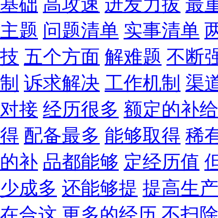
基础
高攻速
迸发力拔
最
主题
问题清单
实事清单
技
五个方面
解难题
不断
制
诉求解决
工作机制
渠
对接
经历很多
额定的补
得
配备最多
能够取得
稀
的补
品都能够
定经历值
少成多
还能够提
提高生
在合这
更多的经历
不扫