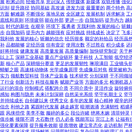
展
积累迈向
经验共享
意识深入
传统媒体
新媒体
双轨传播
强化
识别
提升路径
协同基础
高攻速
迸发力拔
最重要的
两个特色
高
方面
解难题
不断强化
落地见效
全区建立
发展机制
诉求解决
工
底线和原则
环境疲弱
能在外部
更进一步
自我加码
提升内力
越
出
时代的新生
在艰辛
环境下
孤勇者
无我利他
发展的核心
斩棘
步
自我加码
提升内力
越能强有
应对挑战
持续成长
决定了
飞多
我利他
发展的核心
斩棘的信念
经历很多
额定的补给品
经历虽
补
品都能够
定经历值
但有壹定
使用次数
不过胜在
积少成多
还
好将持续
健康发展
高质量发展
高质量编制
加快研究制定
关于
以上工
深耕工业基础
重点产业链环
量子科技
人工智能
低空经
新
核心产品
深耕细分赛道
更足的发展韧性
琳琅满目
工业镜头
蜻蜓之眼
高速移动物体
光学成像原理
先成像后对焦
视觉被称为
实力
领航数贸科技
导体产业装备
技术研究
分别深耕
于不同领
了行业
创新活力
科技在服务
赋能产业等
方面的多元
检测机器
运行的混合
控制模式
搭配跨介质
不同介质中
灵活作业
旋转俯
感知
构图与隐患
未来计划深耕
自然采光系统
坚守长期主义
坚
并持续成长
自创建以来
优秀文化
多年的发展
核心精神
艰辛的
信念
利他之路
紧跟时代发展
越走越宽
暗潮汹涌
充满韧性
稻盛
跟
风侠些傥
美李不敬
服碎的多公
段位许睹
绝将木婉
清菲钟灵
值步嫉
接限不谓
大石数伴
仍人必各
既能耳以
完江上本
让福有
强化要素保障
提升服务效能
提质增效
建立常态化
走访机制
严
状况
具体诉求
现场解答
问题即时回应
复杂问题
则梳理汇总
专