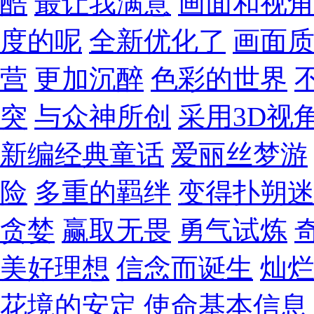
酷
最让我满意
画面和视
度的呢
全新优化了
画面
营
更加沉醉
色彩的世界
突
与众神所创
采用3D视
新编经典童话
爱丽丝梦游
险
多重的羁绊
变得扑朔
贪婪
赢取无畏
勇气试炼
美好理想
信念而诞生
灿
花境的安定
使命基本信息