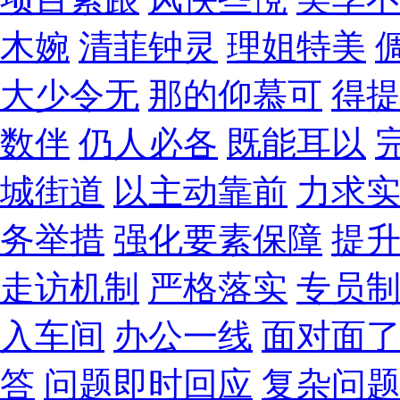
木婉
清菲钟灵
理姐特美
大少令无
那的仰慕可
得
数伴
仍人必各
既能耳以
城街道
以主动靠前
力求
务举措
强化要素保障
提
走访机制
严格落实
专员
入车间
办公一线
面对面
答
问题即时回应
复杂问