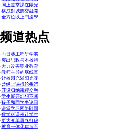
·
同上壹堂課在陽光
·
構成對城鄉交融開
·
全方位以上門送學
频道热点
·
向日葵工程研学实
·
突出思政与本校特
·
大力改善职业教育
·
教师主导的底线真
·
让校园充溢阳光花
·
曾经上课得轮番运
·
开设归纳课程交融
·
学生展开幻想不断
·
孩子和同学争论问
·
讲堂学习网络随同
·
数学科课程让学生
·
更大变革勇气打破
·
教育一体化建造不