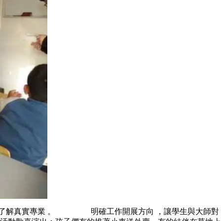
了解真實專業 。 明確工作開展方向 ，讓學生與大師對