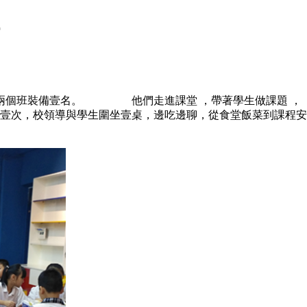
兩個班裝備壹名。 他們走進課堂 ，帶著學生做課題 ，
，校領導與學生圍坐壹桌，邊吃邊聊，從食堂飯菜到課程安