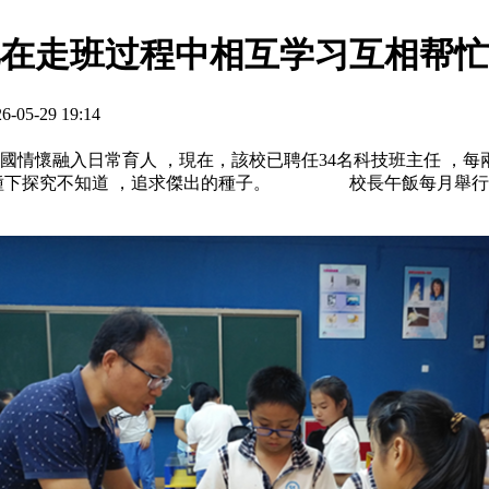
在走班过程中相互学习互相帮忙
-29 19:14
國情懷融入日常育人 ，現在，該校已聘任34名科技班主任 ，每
種下探究不知道 ，追求傑出的種子。 校長午飯每月舉行壹次