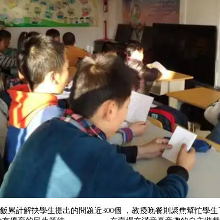
午飯累計解抉學生提出的問題近300個 ，教授晚餐則聚焦幫忙學生