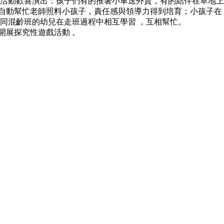
戲活動歡喜演出：孩子們有的推著小車送外賣，有的結伴在草地上
動幫忙老師照料小孩子，責任感與領導力得到培育；小孩子在
讓不同混齡班的幼兒在走班過程中相互學習 ，互相幫忙。
開展探究性遊戲活動 。