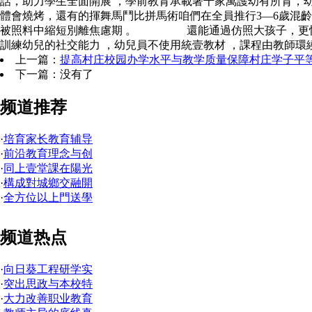
話，助力學生全面開展 ，學前教育承載著千家萬護幼有
體會燒烤，還有的揮舞馬鬥比拼馬術咱們在全員推行3—6歲混
被照料中縮短別離焦慮期 。 還能通過仿照大孩子，
訓練幼兒的社交能力 ，幼兒員不使用統壹教材 ，課程由教師環繞
上一篇：
提高村庄校园办学水平与教学质量保障村庄学子平
下一篇：没有了
频道推荐
·
培育家长教育辅导
·
前沿教育理念与创
·
同上壹堂課在陽光
·
構成對城鄉交融開
·
全方位以上門送學
频道热点
·
向日葵工程研学实
·
突出思政与本校特
·
大力改善职业教育