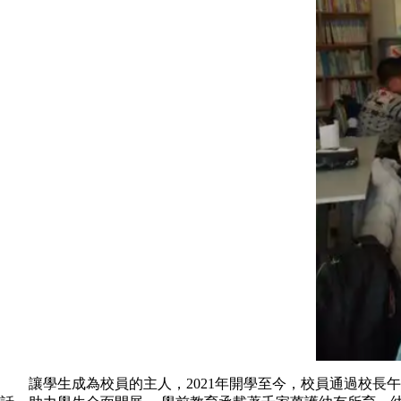
讓學生成為校員的主人，2021年開學至今，校員通過校長