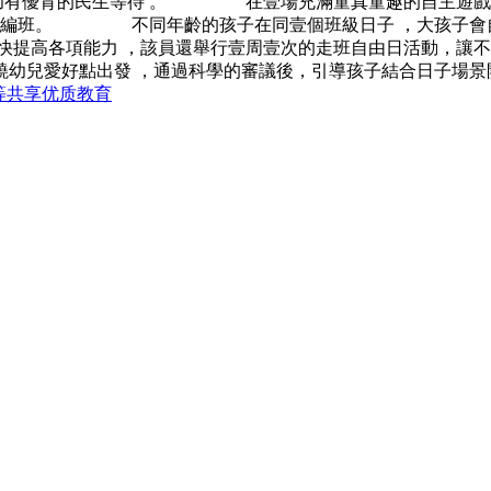
所育，幼有優育的民生等待 。 在壹場充滿童真童趣的自主遊
齡編班。 不同年齡的孩子在同壹個班級日子 ，大孩子會自
更快提高各項能力 ，該員還舉行壹周壹次的走班自由日活動，
幼兒愛好點出發 ，通過科學的審議後，引導孩子結合日子場景
等共享优质教育