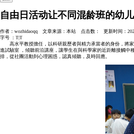
自由日活动让不同混龄班的幼儿
作者：wozhidaoqq 文章来源：本站 点击数： 更新时间：2026-05
字号 ：
T
|
T
高水平教授擔任，以科研親歷者與精力承當者的身份，將家
進試驗室 ，傾聽前沿講座，讓學生在與科學家的近距離接觸中
排，從社團活動到心理困惑，認真傾聽，及時回應。