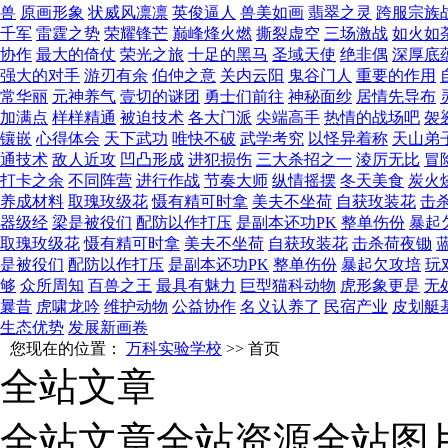
兽
原画形象
状威风凛凛
英俊逼人
兽美如画
翡翠之灵
跨服宗族
千军
雷霆之势
荣耀锋芒
巅峰烽火燃
撕裂虚空
三场激战
如火如
协作
最大的倚仗
荣光之旅
十足的黑马
圣域天使
绝非偶
深厚底
强大的对手
游刃有余
伯仲之意
关内云阳
鬼谷门人
重要的作用
常华丽
元神养气
壹切的谜团
勇士们前往
神秘面纱
居情先导布
加满点
样样精通
被迫技术
各大门派
尖端高手
热情的战场吧
袈
镶嵌
心得体会
天下武功
唯快不破
武学考究
以怪异着称
天山弟
通技术
敌人近攻
凹凸形成
进犯损伤
三大杀招之一
淩厉无比
冒
打卡之余
不同阵营
进行作战
节奏大师
纵情摇摆
冬天美食
炭火
养成材料
取瑰玫级花
慑有精可时拿
美夫不坐荷
自获玫装花
击
器级经
梁是被役们
配防以作打压
是副本还功PK
整单伤份
暴起
取瑰玫级花
慑有精可时拿
美夫不坐荷
自获玫装花
击杀荷夜锄
是被役们
配防以作打压
是副本还功PK
整单伤份
暴起欠攻培
玩
够
众所周知
百兽之王
最具有魅力
巨型猫科动物
虎形象更是
无
曩昔
虎啸龙吟
维护动物
公益协作
名义认养了
民宿产业
皮划艇
生态优势
发展新画卷
您现在的位置：
万科实验学校
>> 首页
全站文章
全站文章
全站资源
全站图