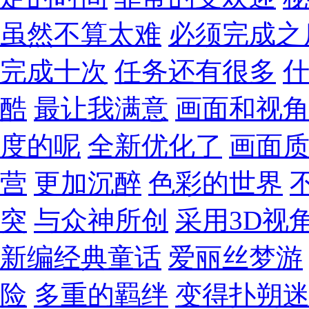
虽然不算太难
必须完成之
完成十次
任务还有很多
酷
最让我满意
画面和视
度的呢
全新优化了
画面
营
更加沉醉
色彩的世界
突
与众神所创
采用3D视
新编经典童话
爱丽丝梦游
险
多重的羁绊
变得扑朔