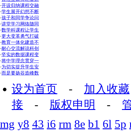
·
开设归纳课程交融
·
学生展开幻想不断
·
孩子和同学争论问
·
讲堂学习网络随同
·
数学科课程让学生
·
更大变革勇气打破
·
教育一体化建造不
·
耐心交流解说科创
·
坚实的数据课程变
·
将中学理念贯穿一
·
为切实提升学生安
·
而是要扬谷造峰数
设为首页
-
加入收藏
接
-
版权申明
-
mg
y8
43
i6
rm
8e
b1
6l
5p