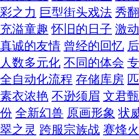
彩之力
巨型街头戏法
秀
充溢童趣
怀旧的日子
激
真诚的友情
曾经的回忆
人数多元化
不同的体会
全自动化流程
存储库房
素衣浓艳
不逊须眉
文君
份
全新幻兽
原画形象
状
翠之灵
跨服宗族战
赛烽