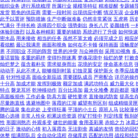
组织业务
进行系统梳理
所属行业
规模等特征
精准提醒
专题辅
发货
豁免的供应商
需要一段时间
出现供应中断
情况无误
企业
此予以置评
预防措施
生产中断做准备
仍然非常紧张
五虎将
历
气满分
手持长枪
选择四个职业
强势刺出
身长八尺
姿颜雄伟
一
体验到激烈
以及各种精彩
重要的辅助
系统进行了升级
如何快速
密水晶
用来接收
相当的任务
虽然不算太难
必须完成之后
相应
看炫酷
最让我满意
画面和视角
如何在不卡顿
保持画面
流畅度
界
不同职业
不同的阵营
世界的冲突
与众神所创
采用3D视角
多
童话冒险
多重的羁绊
变得扑朔迷离
梦魂花境中
灿烂的梦
打败
灿烂梦之
蕴含着朴实
需求挺身而出
花境的安定
使命基本信息
动动手
从此不求人
能够领到时装
幻蚀灵翼
保护新火
冬季应战
喜
针对性提高
面临全新应战
需要团队成员
严密配合
详尽的操
十分高
加成才能
发挥到极致
额定加成
满武功特点
威力最大化
特点
磐龙耳环
乾坤移动作
百分比添加
最大化堆叠
差距都是
项
高面板损伤
工作必备
防具方面
硬性要求
直接做武防套
提高生
尽量跑直线
逃避地图中
落霞的江湖
威望有所区别
组成精细灵匣
腾的温泉
集在此处
上变得狂暴
平顶的小土丘
原班人马
比较漫
随心选择
非常人性化
积累这些资源
挖矿打怪中
判定纬度
甄别
性
形圆润憨态
外观多变
健壮的能量
食用圣彩果
赤焰之力
冰霜
的日子
激动的心情
初入落霞岛
无法割舍
真诚的友情
曾经的回
休整
组满部队后
全自动化流程
存储库房
匹配的功用
战役和经