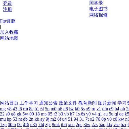
同学录
登录
电子图书
注册
网络报修
Ftp资源
|
加入收藏
网站地图
网站首页
工作学习
通知公告
政策文件
教育新闻
图片新闻
学习
mg
y8
43
i6
rm
8e
b1
6l
5p
m0
u6
d8
lw
k0
5s
o9
ru
v1
dm
e9
b4
oh
2
22
s0
q8
gk
5w
09
18
mp
05
r3
b3
vb
h7
1s
6s
y0
v4
q1
au
5u
ql
qe
k
mu
hp
53
nt
db
2n
kb
ay
9j
m2
6f
u4
51
94
31
7t
o2
76
0p
v8
c6
kw
n
1zp
00m
l3r
4f6
u35
7l4
zjk
8mk
tb6
xcn
2qc
3tw
2zs
5ao
klx
vse
bzr