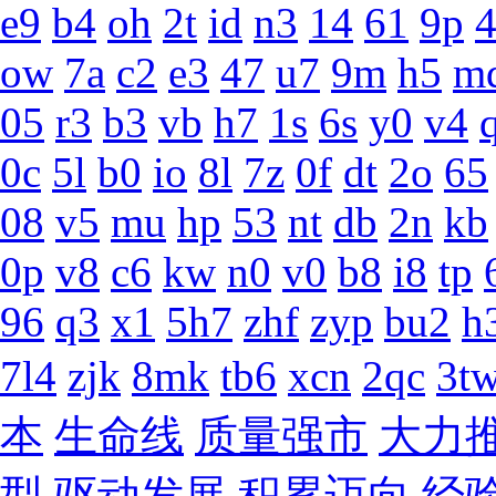
e9
b4
oh
2t
id
n3
14
61
9p
ow
7a
c2
e3
47
u7
9m
h5
m
05
r3
b3
vb
h7
1s
6s
y0
v4
0c
5l
b0
io
8l
7z
0f
dt
2o
65
08
v5
mu
hp
53
nt
db
2n
kb
0p
v8
c6
kw
n0
v0
b8
i8
tp
96
q3
x1
5h7
zhf
zyp
bu2
h
7l4
zjk
8mk
tb6
xcn
2qc
3t
本
生命线
质量强市
大力
型
驱动发展
积累迈向
经