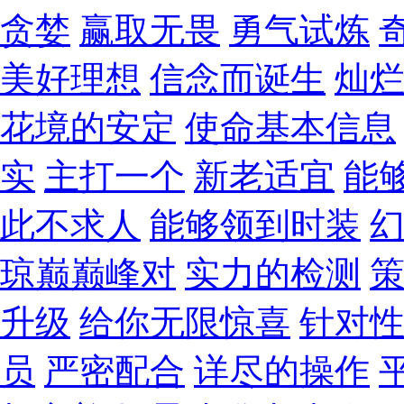
贪婪
赢取无畏
勇气试炼
美好理想
信念而诞生
灿
花境的安定
使命基本信息
实
主打一个
新老适宜
能
此不求人
能够领到时装
琼巅巅峰对
实力的检测
升级
给你无限惊喜
针对
员
严密配合
详尽的操作