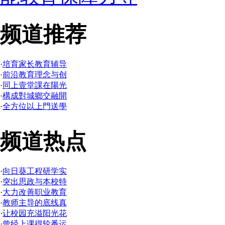
频道推荐
·
培育家长教育辅导
·
前沿教育理念与创
·
同上壹堂課在陽光
·
構成對城鄉交融開
·
全方位以上門送學
频道热点
·
向日葵工程研学实
·
突出思政与本校特
·
大力改善职业教育
·
教师主导的底线真
·
让校园充溢阳光花
·
曾经上课得轮番运