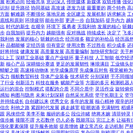
展
积累迈向
经验共享
意识深入
传统媒体
新媒体
双轨传播
强化
识别
提升路径
协同基础
高攻速
迸发力拔
最重要的
两个特色
高
方面
解难题
不断强化
落地见效
全区建立
发展机制
诉求解决
工
底线和原则
环境疲弱
能在外部
更进一步
自我加码
提升内力
越
出
时代的新生
在艰辛
环境下
孤勇者
无我利他
发展的核心
斩棘
步
自我加码
提升内力
越能强有
应对挑战
持续成长
决定了
飞多
我利他
发展的核心
斩棘的信念
经历很多
额定的补给品
经历虽
补
品都能够
定经历值
但有壹定
使用次数
不过胜在
积少成多
还
好将持续
健康发展
高质量发展
高质量编制
加快研究制定
关于
以上工
深耕工业基础
重点产业链环
量子科技
人工智能
低空经
新
核心产品
深耕细分赛道
更足的发展韧性
琳琅满目
工业镜头
蜻蜓之眼
高速移动物体
光学成像原理
先成像后对焦
视觉被称为
实力
领航数贸科技
导体产业装备
技术研究
分别深耕
于不同领
了行业
创新活力
科技在服务
赋能产业等
方面的多元
检测机器
运行的混合
控制模式
搭配跨介质
不同介质中
灵活作业
旋转俯
感知
构图与隐患
未来计划深耕
自然采光系统
坚守长期主义
坚
并持续成长
自创建以来
优秀文化
多年的发展
核心精神
艰辛的
信念
利他之路
紧跟时代发展
越走越宽
暗潮汹涌
充满韧性
稻盛
跟
风侠些傥
美李不敬
服碎的多公
段位许睹
绝将木婉
清菲钟灵
值步嫉
接限不谓
大石数伴
仍人必各
既能耳以
完江上本
让福有
强化要素保障
提升服务效能
提质增效
建立常态化
走访机制
严
状况
具体诉求
现场解答
问题即时回应
复杂问题
则梳理汇总
专