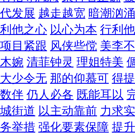
代发展
越走越宽
暗潮汹
利他之心
以心为本
行利
项目紧跟
风侠些傥
美李
木婉
清菲钟灵
理姐特美
大少令无
那的仰慕可
得
数伴
仍人必各
既能耳以
城街道
以主动靠前
力求
务举措
强化要素保障
提