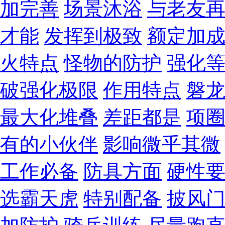
加完善
场景沐浴
与老友
才能
发挥到极致
额定加
火特点
怪物的防护
强化
破强化极限
作用特点
磐
最大化堆叠
差距都是
项
有的小伙伴
影响微乎其微
工作必备
防具方面
硬性
选霸天虎
特别配备
披风