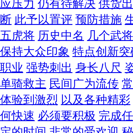
应压力
仍有待解决
供货
断
此予以置评
预防措施
五虎将
历史中名
几个武
保持大众印象
特点创新突
职业
强势刺出
身长八尺
单骑救主
民间广为流传
体验到激烈
以及各种精彩
何快速
必须要积极
完成
定的时间
非常的受欢迎