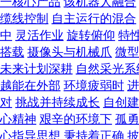
一核心产品
该机器人融合
缆线控制
自主运行的混合
中
灵活作业
旋转俯仰
特
搭载
摄像头与机械爪
微
未来计划深耕
自然采光系
越能在外部
环境疲弱时
对
挑战并持续成长
自创
心精神
艰辛的环境下
孤
心指导思想
秉持着正确