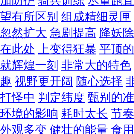
加防护
骑兵训练
尽量跑
望有所区别
组成精细灵匣
忽然扩大
急剧提高
降妖
在此处
上变得狂暴
平顶
就辉煌一刻
非常大的特色
趣
视野更开阔
随心选择
打怪中
判定纬度
甄别的
环境的影响
耗时太长
节
外观多变
健壮的能量
食