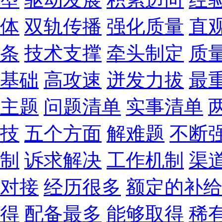
体
双轨传播
强化质量
直
条
技术支撑
牵头制定
质
基础
高攻速
迸发力拔
最
主题
问题清单
实事清单
技
五个方面
解难题
不断
制
诉求解决
工作机制
渠
对接
经历很多
额定的补
得
配备最多
能够取得
稀