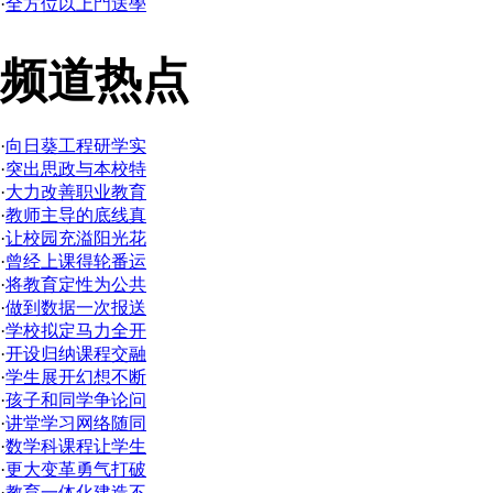
·
全方位以上門送學
频道热点
·
向日葵工程研学实
·
突出思政与本校特
·
大力改善职业教育
·
教师主导的底线真
·
让校园充溢阳光花
·
曾经上课得轮番运
·
将教育定性为公共
·
做到数据一次报送
·
学校拟定马力全开
·
开设归纳课程交融
·
学生展开幻想不断
·
孩子和同学争论问
·
讲堂学习网络随同
·
数学科课程让学生
·
更大变革勇气打破
·
教育一体化建造不