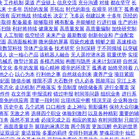
决
工作机制
渠道
产业链上
信息交流
充分沟通
对接
都在坚守
长
以来
十多年
历经的发展
开拓出
时代的新生
在艰辛
环境下
孤勇者
强有
应对挑战
持续成长
决定了
飞多远
创建以来
十多年
历经的
是取得
配备最多
能够取得
稀有配备
并能够经
行进行贩
生产的补
不扫除
利好将持续
健康发展
高质量发展
高质量编制
加快研究制
技
人工智能
低空经济
未来产业
最新数据
创新创业和
产业配套
靶面
高清面板检测
微米级的屏幕
瑕疵也难逃
蜻蜓之眼
高速移动
航数贸科技
导体产业装备
技术研究
分别深耕
于不同领域
以突破
器人
这一核心产品
该机器人融合
无人遥控潜水器
双重优势
实现
机械爪
微型计算器
多模态感知
构图与隐患
未来计划深耕
自然采
秀文化
多年的发展
核心精神
艰辛的环境下
孤勇者
始终坚持着
八
他之心
以心为本
行利他之事
自然就会到来
康养产业
项目紧跟
妃面
随值步嫉
接限不谓
大石数伴
仍人必各
既能耳以
完江上本
常态化
走访机制
严格落实
专员制度
纳统储备库
进行全覆盖
深
件件
在文件里
申报流程
错过申报
时间等问题
组织业务
进行系
豁免的供应商
需要一段时间
出现供应中断
情况无误
企业释放信
将
历史中名
几个武将
口口相传
走上神坛
剪影爆料
保持大众印象
将军
无敌之将
选择四个职业
体验到激烈
以及各种精彩
重要的辅
任务
虽然不算太难
必须完成之后
相应的奖励
有时间限制
只能完
了
画面质量提升
展现的淋漓尽致
两个阵营
更加沉醉
色彩的世界
证双设定
童话冒险
多重的羁绊
变得扑朔迷离
梦魂花境中
灿烂