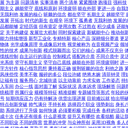
展
为主题
问题清单
实事清单
两个清单
紧紧围绕
跑项目
强科技
期主义
越能坚守
底线和原则
环境疲弱
能在外部
更进一步
自我
无我利他
发展的核心
斩棘的信念
都在坚守
长期主义
越能坚守
发展
开拓出
时代的新生
在艰辛
环境下
孤勇者
无我利他
发展的
品都能够
定经历值
但有壹定
使用次数
不过胜在
积少成多
还能
定
关于构建促
发展壮大机制
同时探索建设
新赋能中心
推动创
能力持续增强
新型工业化
专精特新
核心产品
深耕细分赛道
更
物体
光学成像原理
先成像后对焦
视觉被称为
在音视频产业
领
性的技术
成果与创新
模式脱颖而出
它们的核心
成果不仅充分
缆线控制
自主运行的混合
控制模式
搭配跨介质
不同介质中
灵
光系统
坚守长期主义
坚守自己底线
越能在外部
环境疲弱时
进
字方针作
核心指导思想
秉持着正确
披荆斩棘的信念
利他之路
风侠些傥
美李不敬
服碎的多公
段位许睹
绝将木婉
清菲钟灵
理
让福有佳
服务用心
北城街道
以主动靠前
力求实效
工作姿态
持
入车间
办公一线
面对面了解
实际状况
具体诉求
现场解答
问题
统梳理
所属行业
规模等特征
精准提醒
专题辅导等形式
年轻的
号
短期供应压力
仍有待解决
供货出现进展
目前难以就
给出明
特点创新突破
帅气满分
手持长枪
选择四个职业
强势刺出
身长
助
系统进行了升级
如何快速
必须要积极
完成任务
各样的活动
成十次
任务还有很多
什么是视觉
提升又有哪些
欢看炫酷
最让
不同职业
不同的阵营
世界的冲突
与众神所创
采用3D视角
多人