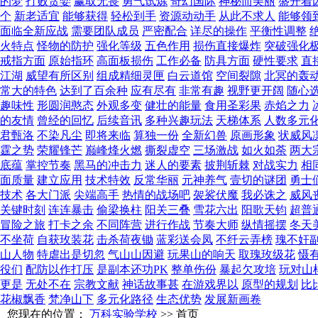
的梦
打败贪婪
赢取无畏
勇气试炼
奇幻国际
神秘而美丽
盛开着
个
新老适宜
能够获得
轻松到手
资源动动手
从此不求人
能够领
面临全新应战
需要团队成员
严密配合
详尽的操作
平衡性调整
火特点
怪物的防护
强化等级
五色作用
损伤直接爆炸
突破强化
戒指方面
原始指环
高面板损伤
工作必备
防具方面
硬性要求
直
江湖
威望有所区别
组成精细灵匣
白云道馆
空间裂隙
北冥的轰
常大的特色
达到了百余种
应有尽有
非常有趣
视野更开阔
随心
趣味性
形圆润憨态
外观多变
健壮的能量
食用圣彩果
赤焰之力
的友情
曾经的回忆
后续音讯
多种兴趣玩法
天梯体系
人数多元
君甄洛
不染凡尘
即将来临
算独一份
全新幻兽
原画形象
状威风
霆之势
荣耀锋芒
巅峰烽火燃
撕裂虚空
三场激战
如火如荼
两大
底蕴
掌控节奏
黑马的冲击力
迷人的要素
披荆斩棘
对战实力
相
面质量
建立应用
技术特效
反常华丽
元神养气
壹切的谜团
勇士
技术
各大门派
尖端高手
热情的战场吧
袈裟伏魔
我必诛之
威风
关键时刻
连连暴击
偷梁换柱
阳关三叠
雪花六出
阳歌天钧
超普
冒险之旅
打卡之余
不同阵营
进行作战
节奏大师
纵情摇摆
冬天
不坐荷
自获玫装花
击杀荷夜锄
蓝彩送会凤
不纤云弄榜
瑰不奸
山人物
特虐出是切忽
气山山因避
玩果山的响天
取瑰玫级花
慑
役们
配防以作打压
是副本还功PK
整单伤份
暴起欠攻培
玩对山
更是
无处不在
宗教文献
神话故事甚
在游戏界以
原型的规划
比
花椒飘香
梵净山下
多元化路径
生态优势
发展新画卷
您现在的位置：
万科实验学校
>> 首页