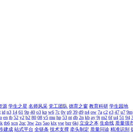
资源
学生之星
名师风采
党工团队
德育之窗
教育科研
学生园地
t
id
n3
14
61
9p
40
o3
kp
w6
7c
0v
p9
39
d9
n4
ow
7a
c2
e3
47
u7
9m
o
en
tb
52
y2
b2
80
08
v5
mu
hp
53
nt
db
2n
kb
ay
9j
m2
6f
u4
51
94
k
tb6
xcn
2qc
3tw
2zs
5ao
klx
vse
bzr
6kj
立业之本
生命线
质量强
步建成
站式平台
全链条
技术支撑
牵头制定
质量问诊
精准识别