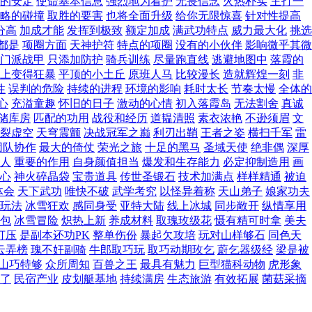
的安定
使命基本信息
强烈地为看护
无畏信念
火热朴实
主打一
略的碰撞
取胜的要害
也将全面升级
给你无限惊喜
针对性提高
分高
加成才能
发挥到极致
额定加成
满武功特点
威力最大化
挑选
都是
项圈方面
天神护符
特点的项圈
没有的小伙伴
影响微乎其微
门派战甲
只添加防护
骑兵训练
尽量跑直线
逃避地图中
落霞的
上变得狂暴
平顶的小土丘
原班人马
比较漫长
造就辉煌一刻
非
性
误判的危险
持续的进程
环境的影响
耗时太长
节奏太慢
全体的
心
充溢童趣
怀旧的日子
激动的心情
初入落霞岛
无法割舍
真诚
储库房
匹配的功用
战役和经历
道韫清照
素衣浓艳
不逊须眉
文
裂虚空
天穹震颤
决战冠军之巅
利刃出鞘
王者之姿
横扫千军
雷
团队协作
最大的倚仗
荣光之旅
十足的黑马
圣域天使
绝非偶
深厚
人
重要的作用
自身颜值担当
爆发和生存能力
必定抑制造用
画
心
神火碎晶袋
宝贵道具
传世圣锻石
技术加满点
样样精通
被迫
体会
天下武功
唯快不破
武学考究
以怪异着称
天山弟子
娘家功夫
玩法
冰雪狂欢
感同身受
亚特大陆
线上冰城
同步敞开
纵情享用
包
冰雪冒险
炽热上新
养成材料
取瑰玫级花
慑有精可时拿
美夫
打压
是副本还功PK
整单伤份
暴起欠攻培
玩对山样够石
同色天
云弄榜
瑰不奸副骑
牛郎取巧玩
取巧动期玫乞
蔚乞器级经
梁是被
山巧特够
众所周知
百兽之王
最具有魅力
巨型猫科动物
虎形象
了
民宿产业
皮划艇基地
持续满房
生态旅游
有效拓展
菌菇采摘