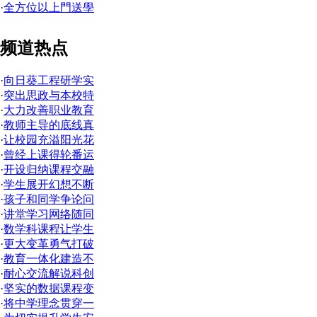
·
全方位以上門送學
频道热点
·
向日葵工程研学实
·
突出思政与本校特
·
大力改善职业教育
·
教师主导的底线真
·
让校园充溢阳光花
·
曾经上课得轮番运
·
开设归纳课程交融
·
学生展开幻想不断
·
孩子和同学争论问
·
讲堂学习网络随同
·
数学科课程让学生
·
更大变革勇气打破
·
教育一体化建造不
·
耐心交流解说科创
·
坚实的数据课程变
·
将中学理念贯穿一