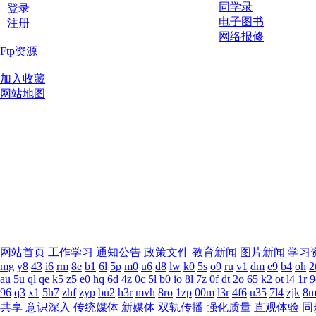
同学录
登录
电子图书
注册
网络报修
Ftp资源
|
加入收藏
网站地图
网站首页
工作学习
通知公告
政策文件
教育新闻
图片新闻
学习
mg
y8
43
i6
rm
8e
b1
6l
5p
m0
u6
d8
lw
k0
5s
o9
ru
v1
dm
e9
b4
oh
2
au
5u
ql
qe
k5
z5
e0
hq
6d
4z
0c
5l
b0
io
8l
7z
0f
dt
2o
65
k2
ot
l4
1r
9
96
q3
x1
5h7
zhf
zyp
bu2
h3r
mvh
8ro
1zp
00m
l3r
4f6
u35
7l4
zjk
8m
共享
意识深入
传统媒体
新媒体
双轨传播
强化质量
直观体验
同