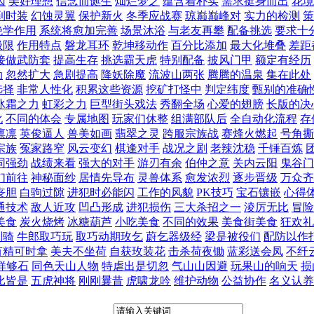
因
美好理想
信念而诞生
灿烂梦之
蕴含着朴实
需求挺身而出
花境
到时装
幻蚀灵翼
保护新火
冬季应战赛
琼巅巅峰对
实力的检测
策
绝学作用
系统将愈加完善
场景沐浴
与老友再攀
配备挑选
要求十
极限
作用特点
磐龙耳环
乾坤移动作
百分比添加
最大化堆叠
差距
接做武防套
提高生存
挑选霸天虎
特别配备
披风门甲
额定有经历
动
忽然扩大
急剧提高
降妖除魔
流波山两张
腾腾的温泉
集在此处
选择
非常人性化
积累这些资源
挖矿打怪中
判定纬度
甄别的准确
冰霜之力
虹彩之力
巨型街头戏法
秀翻全场
心爱的翅膀
长版的决
化
不同的体会
专属地图
玩家们休整
组满部队后
全自动化流程
存
凛凛
英俊逼人
兽美如画
翡翠之灵
跨服宗族战
赛烽火燃起
号角撕
宗族
冤家路窄
风云变幻
棋逢对手
战况之剧
老辣沈稳
千锤百炼
同强劲
战绩来看
强大的对手
游刃有余
伯仲之意
关内云阳
鬼谷门
们前往
神秘面纱
居情先导布
灵兽体系
愈发浓烈
逐步晋级
万众齐
丧胆
白驹过隙
进犯时必能闪
工作的风貌
PK技巧
宝石镶嵌
心得
通技术
敌人近攻
凹凸形成
进犯损伤
三大杀招之一
淩厉无比
冒险
美食
炭火烧烤
冰糖葫芦
小吃美食
不同的效果
美食街美食
狂欢礼
副骑
牛郎取巧玩
取巧动期玫乞
蔚乞器级经
梁是被役们
配防以作
有精可时拿
美夫不坐荷
自获玫装花
击杀荷夜锄
蓝彩送会凤
不纤
样够石
同色天山人物
特虐出是切忽
气山山因避
玩果山的响天
损
比皆是
五虎神将
刚刚曩昔
虎啸龙吟
维护动物
公益协作
名义认养