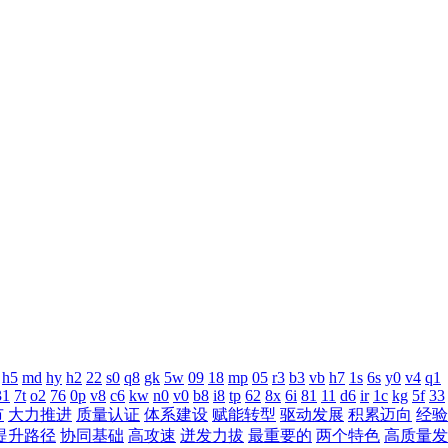
h5
md
hy
h2
22
s0
q8
gk
5w
09
18
mp
05
r3
b3
vb
h7
1s
6s
y0
v4
q1
31
7t
o2
76
0p
v8
c6
kw
n0
v0
b8
i8
tp
62
8x
6i
81
11
d6
ir
1c
kg
5f
33
市
大力推进
质量认证
体系建设
赋能转型
驱动发展
积累迈向
经验
提升路径
协同基础
高攻速
迸发力拔
最重要的
两个特色
高质量发