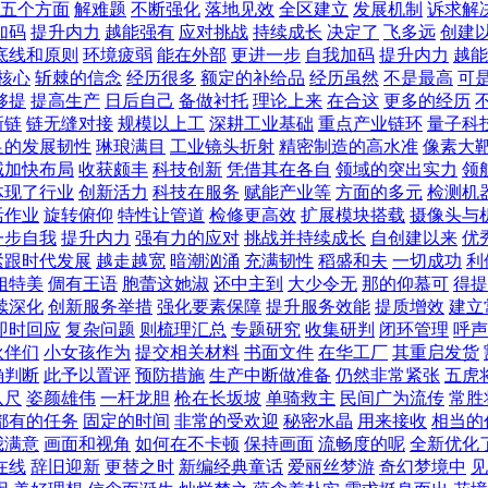
五个方面
解难题
不断强化
落地见效
全区建立
发展机制
诉求解
加码
提升内力
越能强有
应对挑战
持续成长
决定了
飞多远
创建
底线和原则
环境疲弱
能在外部
更进一步
自我加码
提升内力
越能
核心
斩棘的信念
经历很多
额定的补给品
经历虽然
不是最高
可
够提
提高生产
日后自己
备做衬托
理论上来
在合这
更多的经历
新链
链无缝对接
规模以上工
深耕工业基础
重点产业链环
量子科
足的发展韧性
琳琅满目
工业镜头折射
精密制造的高水准
像素大
域加快布局
收获颇丰
科技创新
凭借其在各自
领域的突出实力
领
体现了行业
创新活力
科技在服务
赋能产业等
方面的多元
检测机
活作业
旋转俯仰
特性让管道
检修更高效
扩展模块搭载
摄像头与
一步自我
提升内力
强有力的应对
挑战并持续成长
自创建以来
优
紧跟时代发展
越走越宽
暗潮汹涌
充满韧性
稻盛和夫
一切成功
利
姐特美
倜有王语
胞蕾这她淑
还中主到
大少令无
那的仰慕可
得提
续深化
创新服务举措
强化要素保障
提升服务效能
提质增效
建立
即时回应
复杂问题
则梳理汇总
专题研究
收集研判
闭环管理
呼声
伙伴们
小女孩作为
提交相关材料
书面文件
在华工厂
其重启发货
确判断
此予以置评
预防措施
生产中断做准备
仍然非常紧张
五虎
八尺
姿颜雄伟
一杆龙胆
枪在长坂坡
单骑救主
民间广为流传
常胜
都有的任务
固定的时间
非常的受欢迎
秘密水晶
用来接收
相当的
我满意
画面和视角
如何在不卡顿
保持画面
流畅度的呢
全新优化
在线
辞旧迎新
更替之时
新编经典童话
爱丽丝梦游
奇幻梦境中
见